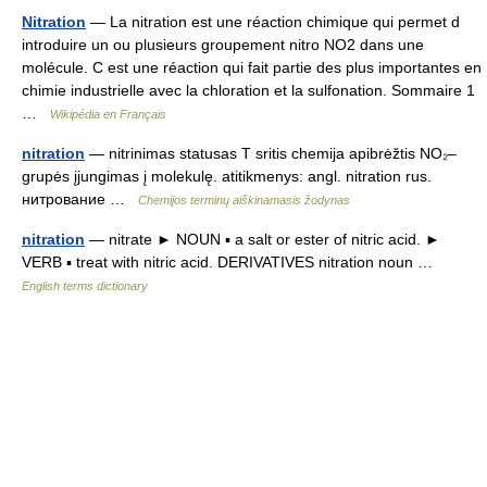
Nitration
— La nitration est une réaction chimique qui permet d
introduire un ou plusieurs groupement nitro NO2 dans une
molécule. C est une réaction qui fait partie des plus importantes en
chimie industrielle avec la chloration et la sulfonation. Sommaire 1
…
Wikipédia en Français
nitration
— nitrinimas statusas T sritis chemija apibrėžtis NO₂–
grupės įjungimas į molekulę. atitikmenys: angl. nitration rus.
нитрование …
Chemijos terminų aiškinamasis žodynas
nitration
— nitrate ► NOUN ▪ a salt or ester of nitric acid. ►
VERB ▪ treat with nitric acid. DERIVATIVES nitration noun …
English terms dictionary