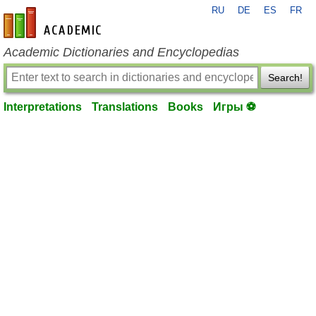
RU
DE
ES
FR
en-academic.com
Academic Dictionaries and Encyclopedias
Search!
Interpretations
Translations
Books
Игры ⚽