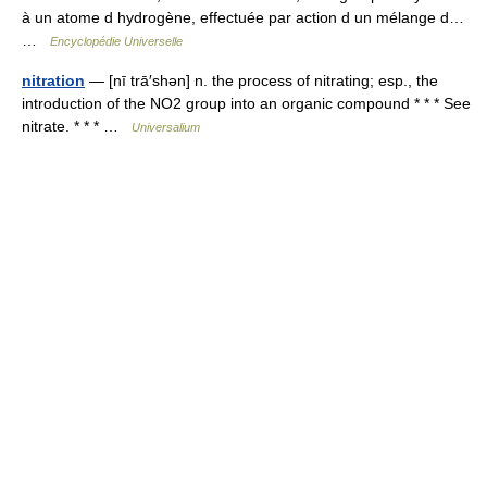
à un atome d hydrogène, effectuée par action d un mélange d…
…
Encyclopédie Universelle
nitration
— [nī trā′shən] n. the process of nitrating; esp., the
introduction of the NO2 group into an organic compound * * * See
nitrate. * * * …
Universalium