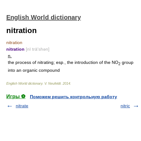
English World dictionary
nitration
nitration
nitration
[nī trā′shən]
n.
the process of nitrating; esp., the introduction of the NO
group
2
into an organic compound
English World dictionary
.
V. Neufeldt
.
2014
.
Игры ⚽
Поможем решить контрольную работу
nitrate
nitric