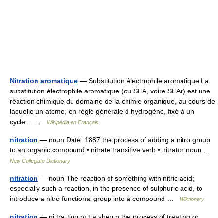
Nitration aromatique
— Substitution électrophile aromatique La
substitution électrophile aromatique (ou SEA, voire SEAr) est une
réaction chimique du domaine de la chimie organique, au cours de
laquelle un atome, en règle générale d hydrogène, fixé à un
cycle… …
Wikipédia en Français
nitration
— noun Date: 1887 the process of adding a nitro group
to an organic compound • nitrate transitive verb • nitrator noun …
New Collegiate Dictionary
nitration
— noun The reaction of something with nitric acid;
especially such a reaction, in the presence of sulphuric acid, to
introduce a nitro functional group into a compound …
Wiktionary
nitration
— ni·tra·tion nī trā shən n the process of treating or