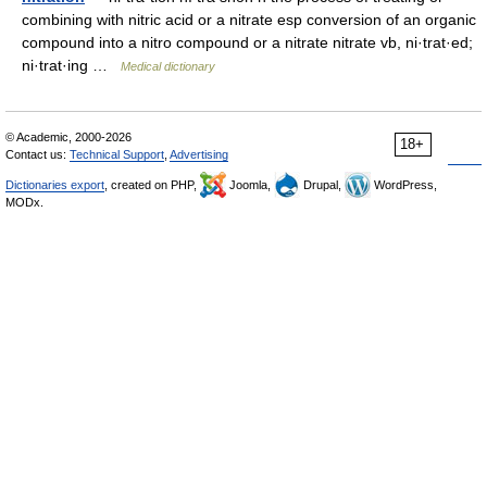
combining with nitric acid or a nitrate esp conversion of an organic
compound into a nitro compound or a nitrate nitrate vb, ni·trat·ed;
ni·trat·ing …
Medical dictionary
© Academic, 2000-2026
18+
Contact us:
Technical Support
,
Advertising
Dictionaries export
, created on PHP,
Joomla,
Drupal,
WordPress,
MODx.